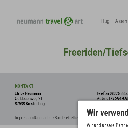
Flug
Asien
Freeriden/Tief
KONTAKT
Ulrike Neumann
Telefon 08326 385
Goldbachweg 21
Mobil 0179 294709
87538 Bolsterlang
info@neumann-trav
Wir verwend
Impressum
Datenschutz
Barrierefreiheit
AGB
Cookie-Einstellungen
Wir und unsere Partne