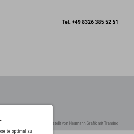
Tel.
+49 8326 385 52 51
.
Erstellt von
Neumann Grafik
mit
Tramino
seite optimal zu