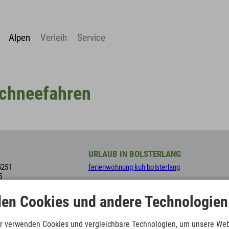
Alpen
Verleih
Service
schneefahren
URLAUB IN BOLSTERLANG
5251
ferienwohnung kuh bolsterlang
5
el.de
en Cookies und andere Technologien
r verwenden Cookies und vergleichbare Technologien, um unsere Web